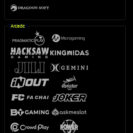
Arcade