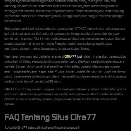
dengan layanan alternatif login aman serta taruhan mix parlay terlengkap untuk raih
menang. Platform ini fokus memberi akses stabil melalui layanan alternatif login aman,
sehingga pemain tetap bisa masuk tanpa hambatan. Sistem dirancang untuk mendukung
aktivitas taruhan secara efisien dengan alur penggunaan jelas hingga respons cepat agen
sbobet kami.
Sebagai penyedia judi bola sportbooks agen sbobet, CITRA77 menawarkan pilihan pasaran
judi bola lengkap, mulai dari pertandingan populer hingga opsi taruhan sbobet dengan
kombinasi mix parlay. Fitur ini memberi keleluasaan bagi pemain dalam menyusun strategi
sesuai gaya bermain masing-masing. Tampilan sederhana serta navigasi ringkas
membantu pemain memantau peluang tanpa gangguan teknis.
Keamanan akun menjadi perhatian utama di
CITRA77 login
dalam merasakan game sbobet
online hari ini. Setiap akses login dilindungi sistem yang stabil serta selalu diperbarui secara
berkala. Dengan dukungan link alternatif resmi, kini setiap pemain tetap merasa nyaman
saat mengakses layanan kapan saja. Proses taruhan berjalan lancar, memungkinkan fokus
penuh pada analisis pertandingan dalam mengambil keputusan dalam bertaruh khususnya
pada provider sbobet dan sbobet88 resmi.
CITRA77 cocok bagi pemain yang menginginkan pengalaman judi bola Sbobet lebih praktis
serta resmi. Akses aman, pilihan taruhan variatif, serta sistem sportbooks stabil menjadikan
platform ini solusi tepat bagi pemain yang ingin menikmati taruhan bola dengan lebih
optimal.
FAQ Tentang Situs Citra77
1. Apa itu Citra77 sebagai link alternatif login situs gacor?