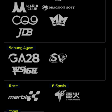
Sabung Ayam
Race
E-Sports
Togel