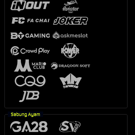
Sabung Ayam