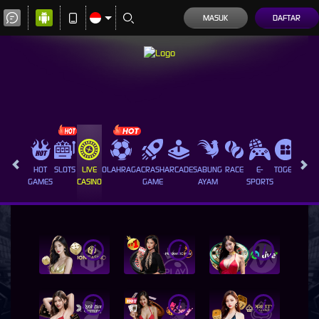
MASUK
DAFTAR
HOT
SLOTS
LIVE
OLAHRAGA
CRASH
ARCADE
SABUNG
RACE
E-
TOGEL
PROM
GAMES
CASINO
GAME
AYAM
SPORTS
i
i
i
i
i
i