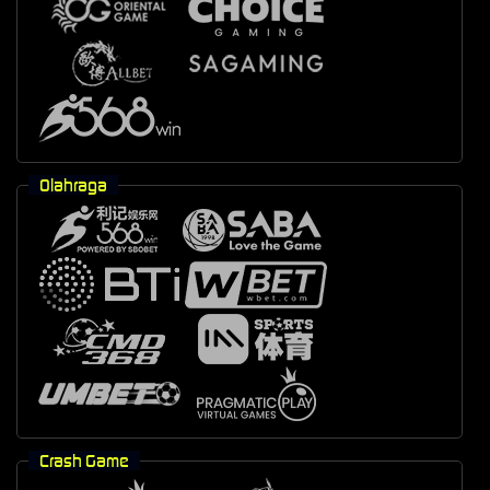
Olahraga
Crash Game