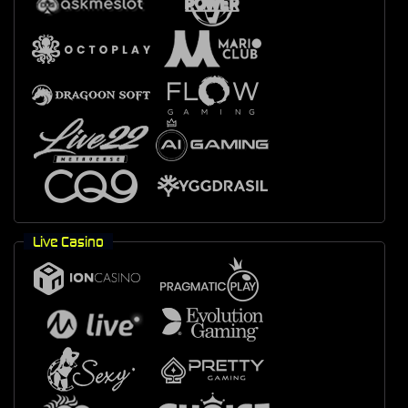
Live Casino