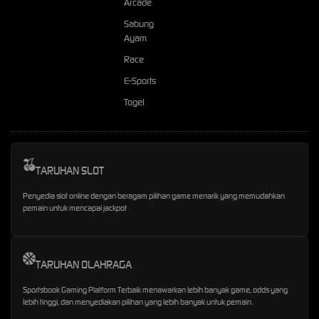
Arcade
Sabung
Ayam
Race
E-Sports
Togel
TARUHAN SLOT
Penyedia slot online dengan beragam pilihan game menarik yang memudahkan
pemain untuk mencapai jackpot
TARUHAN OLAHRAGA
Sportsbook Gaming Platform Terbaik menawarkan lebih banyak game, odds yang
lebih tinggi, dan menyediakan pilihan yang lebih banyak untuk pemain.