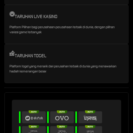
TARUHAN LIVE KASINO
Platform Pilihan bagi perusahaan-perusahaan terbaik di dunia, dengan pilihan
variasi game terbanyak
TARUHAN TOGEL
Platform togel yang menarik dari perusahan terbaik di dunia yang menawarkan
hadiah kemenangan besar