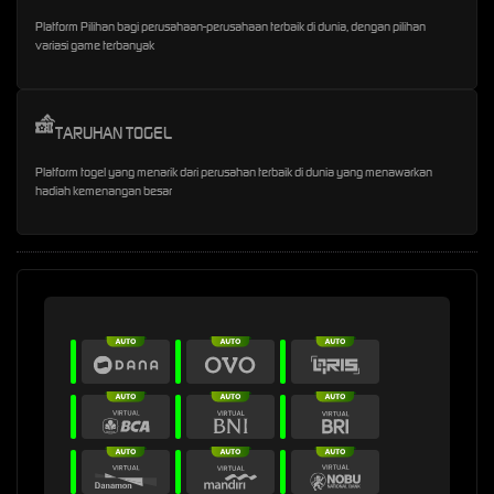
Platform Pilihan bagi perusahaan-perusahaan terbaik di dunia, dengan pilihan
variasi game terbanyak
TARUHAN TOGEL
Platform togel yang menarik dari perusahan terbaik di dunia yang menawarkan
hadiah kemenangan besar