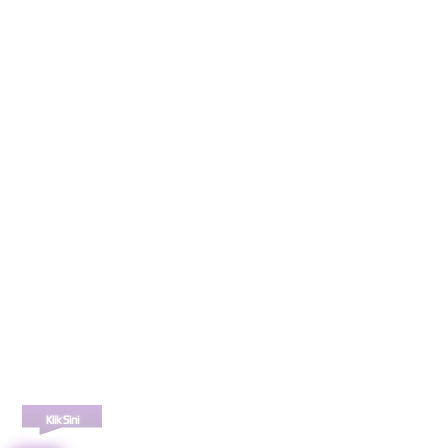
Klik Sini