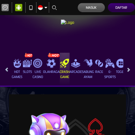
MASUK
DAFTAR
HOT
SLOTS
LIVE
OLAHRAGA
CRASH
ARCADE
SABUNG
RACE
E-
TOGEL
PROM
GAMES
CASINO
GAME
AYAM
SPORTS