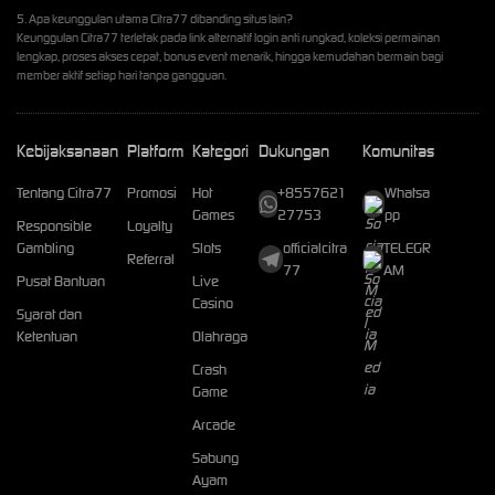
5. Apa keunggulan utama Citra77 dibanding situs lain?
Keunggulan Citra77 terletak pada link alternatif login anti rungkad, koleksi permainan
lengkap, proses akses cepat, bonus event menarik, hingga kemudahan bermain bagi
member aktif setiap hari tanpa gangguan.
Kebijaksanaan
Platform
Kategori
Dukungan
Komunitas
Tentang Citra77
Promosi
Hot
+8557621
Whatsa
Games
27753
pp
Responsible
Loyalty
Gambling
Slots
officialcitra
TELEGR
Referral
77
AM
Pusat Bantuan
Live
Casino
Syarat dan
Ketentuan
Olahraga
Crash
Game
Arcade
Sabung
Ayam