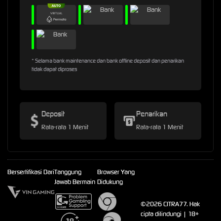
* Selama bank maintenance dan bank offline deposit dan penarikan
tidak dapat diproses
Deposit
Penarikan
Rata-rata 1 Menit
Rata-rata 1 Menit
Bersertifikasi Dari
Tanggung
Browser Yang
Jawab Bermain
Didukung
©2026 CITRA77. Hak
cipta dilindungi | 18+