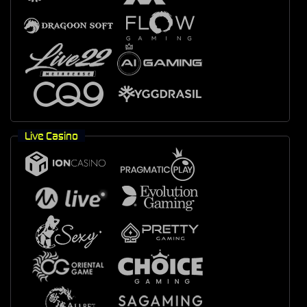
Live Casino