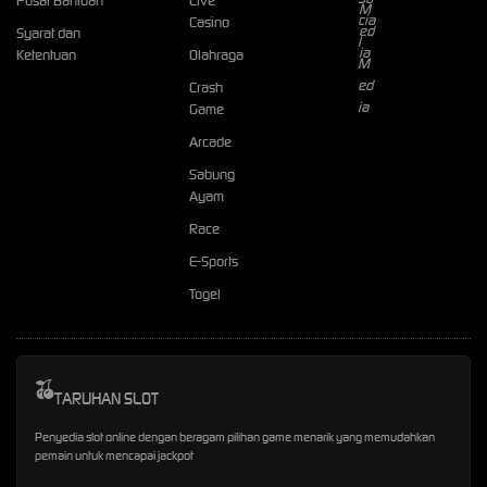
Pusat Bantuan
Live
Casino
Syarat dan
Ketentuan
Olahraga
Crash
Game
Arcade
Sabung
Ayam
Race
E-Sports
Togel
TARUHAN SLOT
Penyedia slot online dengan beragam pilihan game menarik yang memudahkan
pemain untuk mencapai jackpot