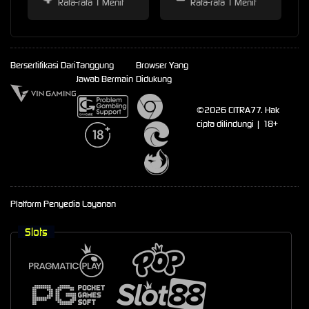
Rata-rata 1 Menit
Rata-rata 1 Menit
Bersertifikasi Dari
Tanggung
Browser Yang
Jawab Bermain
Didukung
©2026 CITRA77. Hak
cipta dilindungi | 18+
Platform Penyedia Layanan
Slots