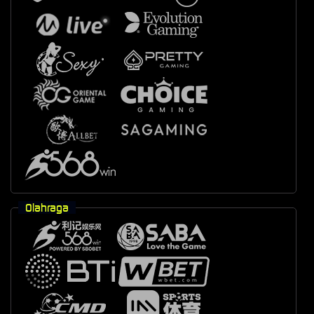
Olahraga