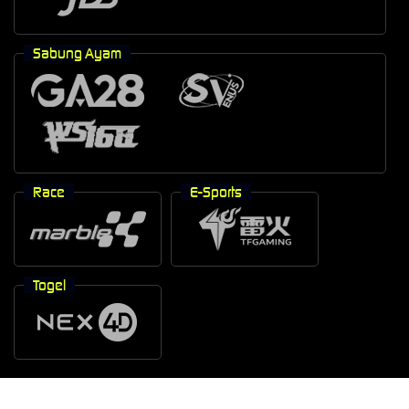
Sabung Ayam
Race
E-Sports
Togel