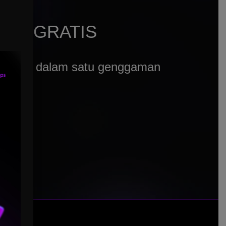
ASI GRATIS
rmainan dalam satu genggaman
 App
stalasi