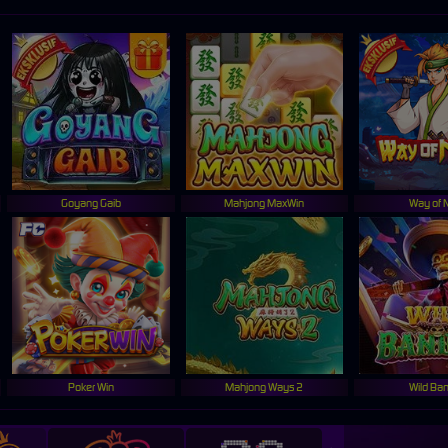
Goyang Gaib
Mahjong MaxWin
Way of N
Poker Win
Mahjong Ways 2
Wild Ban