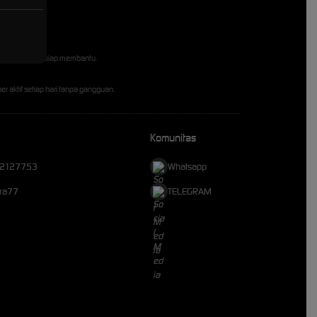
r service yang siap membantu.
r aktif setiap hari tanpa gangguan.
Komunitas
2127753
Whatsapp
itra77
TELEGRAM