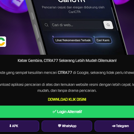
la Sportbooks Dan Link Agen Sb
ru hari ini dengan layanan alternatif login aman serta taruhan mix parlay terlengkap untuk raih me
cang untuk mendukung aktivitas taruhan secara efisien dengan alur penggunaan jelas hingga res
han pasaran judi bola lengkap, mulai dari pertandingan populer hingga opsi taruhan sbobet denga
a serta navigasi ringkas membantu pemain memantau peluang tanpa gangguan teknis.
me sbobet online hari ini. Setiap akses login dilindungi sistem yang stabil serta selalu diperbarui 
erjalan lancar, memungkinkan fokus penuh pada analisis pertandingan dalam mengambil keputus
Kabar Gembira, CITRA77 Sekarang Lebih Mudah Ditemukan!
h praktis serta resmi. Akses aman, pilihan taruhan variatif, serta sistem sportbooks stabil menja
nda yang sempat kesulitan mencari
CITRA77
di Google, sekarang tidak perlu khawat
nload aplikasi pencarian di atas dan temukan website resmi dengan lebih cepat, l
mudah, dan tanpa drama pencarian.
if login situs gacor anti rungkad. Link ini berfungsi agar member tetap bisa login serta bermain d
DOWNLOAD KLIK DISINI
atau gangguan. Dengan link alternatif, pemain tetap bisa mengakses semua permainan dengan kon
✅ Login Alternatif
⬇️ APK
💬 WhatsApp
📣 Telegram