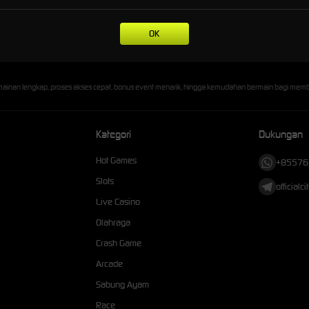
OK
 stabil untuk melindungi data dan kenyamanan member. Situs ini juga didukung layanan custome
i permainan lengkap, proses akses cepat, bonus event menarik, hingga kemudahan bermain bagi membe
Kategori
Dukungan
Hot Games
+85576
Slots
officialc
Live Casino
Olahraga
Crash Game
Arcade
Sabung Ayam
Race