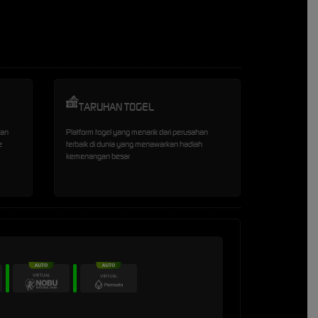
TARUHAN TOGEL
aan
Platform togel yang menarik dari perusahan
e
terbaik di dunia yang menawarkan hadiah
kemenangan besar