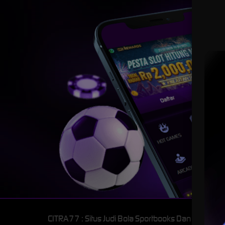
adi****3
IDR
1,468,650.00
Gates of Olympus Super
Scatter
adi****3
IDR
1,344,000.00
Gates of Olympus Super
Scatter
p****e
IDR
1,091,700.00
Starlight Princess™ 1000
aripput****3
IDR
1,040,200.00
Starlight Princess™ 1000
potonga****4
IDR
999,900.00
Gates of Olympus 1000
CITRA77 : Situs Judi Bola Sportbooks Dan Link Age