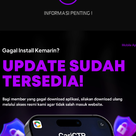
INFORMASI PENTING !
UNDUH APLIK
CITRA77 APP
Nikmati berbagai pe
CITRA77
Panduan in
Pindai kode QR
untuk Unduh
Android APK
n Sbobet Resmi Terbaru