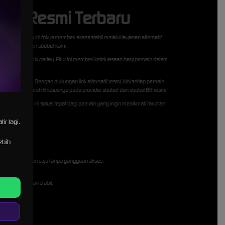
obet Resmi Terbaru
nang. Platform ini fokus memberi akses stabil melalui layanan alternatif
pons cepat agen sbobet kami.
n kombinasi mix parlay. Fitur ini memberi keleluasaan bagi pemain dalam
secara berkala. Dengan dukungan link alternatif resmi, kini setiap pemain
an dalam bertaruh khususnya pada provider sbobet dan sbobet88 resmi.
dikan platform ini solusi tepat bagi pemain yang ingin menikmati taruhan
ir lagi.
ebih
engan lancar kapan saja tanpa gangguan akses.
eksi cepat dan stabil.