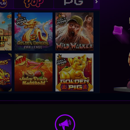
PLATFORM OLAHRAGA-
Event yang Direkomendasikan