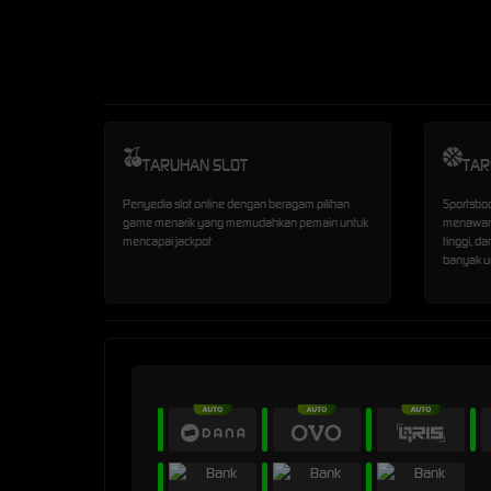
TARUHAN SLOT
TAR
Penyedia slot online dengan beragam pilihan
Sportsboo
game menarik yang memudahkan pemain untuk
menawark
mencapai jackpot
tinggi, d
banyak u