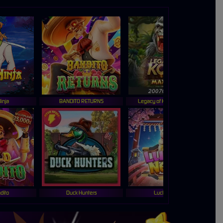
inja
BANDITO RETURNS
Legacy of Kong Maxways
dito
Duck Hunters
Lucky Neko