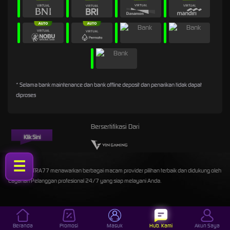
* Selama bank maintenance dan bank offline deposit dan penarikan tidak dapat
diproses
Bersertifikasi Dari
Klik Sini
☰
©2026 CITRA77 menawarkan berbagai macam provider pilihan terbaik dan didukung oleh
Layanan Pelanggan profesional 24/7 yang siap melayani Anda.
Beranda
Promosi
Masuk
Hub. Kami
Akun Saya