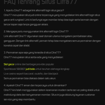
FAQ Tentang Situs Citra77
1. Apa itu Citra77 sebagai link alternatif login situs gacor?
Citra77 merupakan situs judi online terpercaya yang menyediakan link alternatif login situs
gacor anti rungkad. Link ini berfungsi agar member tetap bisa login serta bermain dengan
lancar kapan saja tanpa gangguan akses.
2. Mengapa perlu menggunakan link alternatif login Citra77?
Link alternatif Citra77 digunakan saat domain utama mengalami pembatasan atau
gangguan. Dengan link alternatif, pemain tetap bisa mengakses semua permainan dengan
koneksi cepat dan stabil.
3. Permainan apa saja yang tersedia di situs Citra77?
Citra77 merupakan situs serba ada yang menyediakan:
Slot gacor
online dari berbagai provider populer
Sportsbook SBOBET
judi bola
untuk taruhan olahraga lengkap
Live casino seperti baccarat, roulette, dan blackjack
Semua permainan bisa diakses dalam satu akun.
4. Apakah Citra77 aman dan terpercaya untuk dimainkan?
Citra77 kini telah menggunakan sistem keamanan modern serta server paling stabil untuk
melindungi data dan kenyamanan member. Situs ini juga didukung layanan customer
service yang siap membantu.