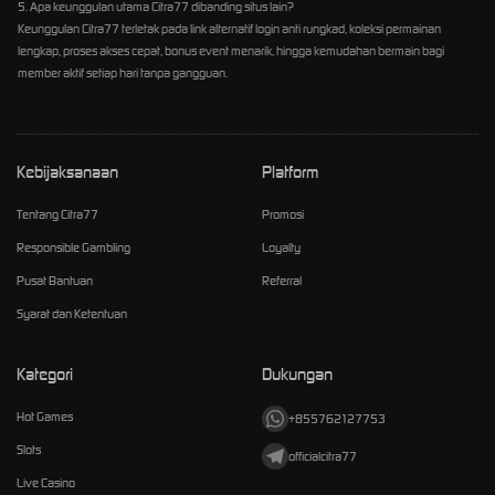
5. Apa keunggulan utama Citra77 dibanding situs lain?
Keunggulan Citra77 terletak pada link alternatif login anti rungkad, koleksi permainan
lengkap, proses akses cepat, bonus event menarik, hingga kemudahan bermain bagi
member aktif setiap hari tanpa gangguan.
Kebijaksanaan
Platform
Tentang Citra77
Promosi
Responsible Gambling
Loyalty
Pusat Bantuan
Referral
Syarat dan Ketentuan
Kategori
Dukungan
Hot Games
+855762127753
Slots
officialcitra77
Live Casino